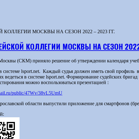
ОЛЛЕГИИ МОСКВЫ НА СЕЗОН 2022 – 2023 ГГ.
ЙСКОЙ КОЛЛЕГИИ МОСКВЫ НА СЕЗОН 2022 
и Москвы (СКМ) приняло решение об утверждении календаря уч
 системе lsport.net. Каждый судья должен иметь свой профиль в с
иях ведеться в системе lsport.net. Формирование судейских бриг
тестирования можно воспользоваться презентацией :
.mail.ru/public/47Wv/38vL5UmU
ославской области выпустили приложение для смартфонов (брен
й: