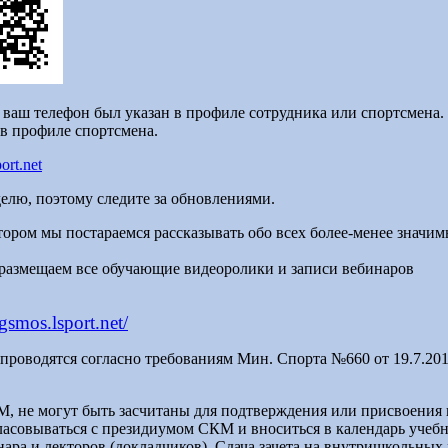
ваш телефон был указан в профиле сотрудника или спортсмена.
 в профиле спортсмена.
ort.net
елю, поэтому следите за обновлениями.
тором мы постараемся рассказывать обо всех более-менее значи
 размещаем все обучающие видеоролики и записи вебинаров
fgsmos.lsport.net/
 проводятся согласно требованиям Мин. Спорта №660 от 19.7.20
, не могут быть засчитаны для подтверждения или присвоения 
совываться с президиумом СКМ и вноситься в календарь учебны
ара и лекторов (докладчиков). Сдача зачета на внутришкольны