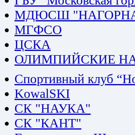
ГБУ "Московская го
МДЮСШ "НАГОРН
МГФСО
ЦСКА
ОЛИМПИЙСКИЕ Н
Спортивный клуб “Но
KowalSKI
СК "НАУКА"
СК "КАНТ"